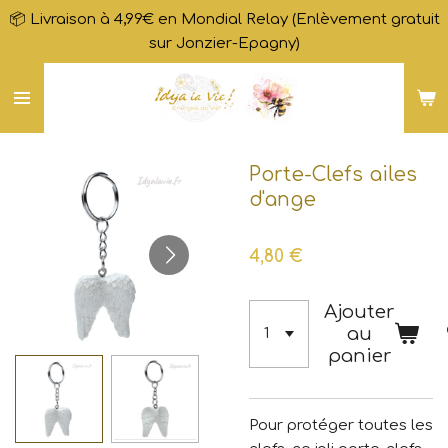
📦 Livraison à 4,99€ en Mondial Relay (Enlèvement gratuit
Passer
sur Jonzier-Epagny)
au
contenu
principal
Porte-Clefs ailes
d'ange
4,80 €
Ajouter
au
panier
Pour protéger toutes les