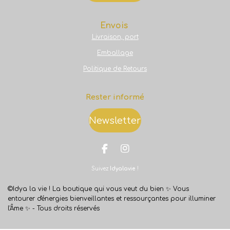
Envois
Livraison, port
Emballage
Politique de Retours
Rester informé
Newsletter
F
I
a
n
Suivez
Idyalavie
!
c
s
e
t
b
a
©Idya la vie ! La boutique qui vous veut du bien ✨
Vous
o
g
entourer d'énergies bienveillantes et ressourçantes pour illuminer
o
r
l'Âme ✨ -
Tous droits réservés
k
a
m