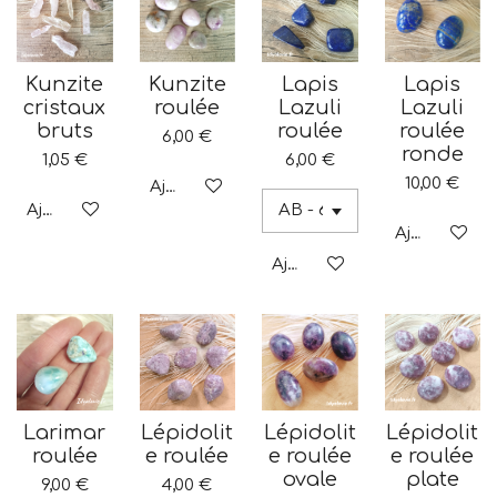
Kunzite
Kunzite
Lapis
Lapis
cristaux
roulée
Lazuli
Lazuli
bruts
roulée
roulée
6,00 €
ronde
1,05 €
6,00 €
10,00 €
Ajouter au panier
Ajouter au panier
Ajouter au p
Ajouter au panier
Larimar
Lépidolit
Lépidolit
Lépidolit
roulée
e roulée
e roulée
e roulée
ovale
plate
9,00 €
4,00 €