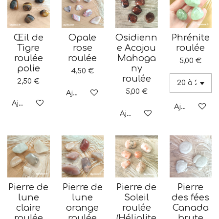
Œil de
Opale
Osidienn
Phrénite
Tigre
rose
e Acajou
roulée
roulée
roulée
Mahoga
5,00 €
polie
ny
4,50 €
roulée
2,50 €
5,00 €
Ajouter au panier
Ajouter au panier
Ajouter au p
Ajouter au panier
Pierre de
Pierre de
Pierre de
Pierre
lune
lune
Soleil
des fées
claire
orange
roulée
Canada
roulée
roulée
(Héliolite
brute