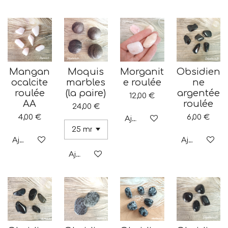
Mangan
Moquis
Morganit
Obsidien
ocalcite
marbles
e roulée
ne
roulée
(la paire)
argentée
12,00 €
AA
roulée
24,00 €
4,00 €
6,00 €
Ajouter au panier
Ajouter au panier
Ajouter au p
Ajouter au panier