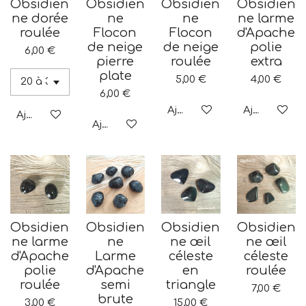
Obsidien
Obsidien
Obsidien
Obsidien
ne dorée
ne
ne
ne larme
roulée
Flocon
Flocon
d'Apache
de neige
de neige
polie
6,00 €
pierre
roulée
extra
plate
5,00 €
4,00 €
6,00 €
Ajouter au panier
Ajouter au p
Ajouter au panier
Ajouter au panier
Obsidien
Obsidien
Obsidien
Obsidien
ne larme
ne
ne œil
ne œil
d'Apache
Larme
céleste
céleste
polie
d'Apache
en
roulée
roulée
semi
triangle
7,00 €
brute
3,00 €
15,00 €