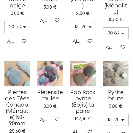
beige
)
(Ménalit
5,00 €
e)
3,00 €
2,50 €
10,80 €
Ajouter au panier
Ajouter au panier
Ajouter au panier
Ajouter au p
Pierres
Piétersite
Pop Rock
Pyrite
des Fées
roulée
pyrite
brute
Canada
(Bojis) la
3,00 €
5,00 €
(Ménalit
paire
e) 50-
147,00 €
Ajouter au panier
90mm
25,60 €
Ajouter au panier