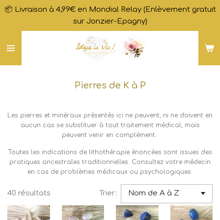
📦 Livraison à 4,99€ en Mondial Relay (Enlèvement gratuit
Passer
sur Jonzier-Epagny)
au
contenu
principal
Pierres de K à P
Les pierres et minéraux présentés ici ne peuvent, ni ne doivent en
aucun cas se substituer à tout traitement médical, mais
peuvent venir en complément.
Toutes les indications de lithothérapie énoncées sont issues des
pratiques ancestrales traditionnelles. Consultez votre médecin
en cas de problèmes médicaux
ou psychologiques
.
40 résultats
Trier: