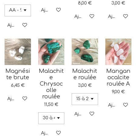
8,00 €
3,00 €
Ajouter au panier
Ajouter au panier
Ajouter au p
Ajouter au panier
Magnési
Malachit
Malachit
Mangan
te brute
e
e roulée
ocalcite
Chrysoc
roulée A
6,45 €
3,00 €
olle
9,00 €
roulée
Ajouter au panier
11,50 €
Ajouter au p
Ajouter au panier
Ajouter au panier