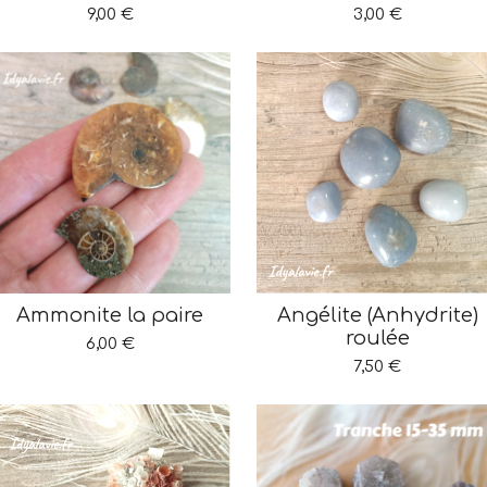
9,00 €
3,00 €
Ammonite la paire
Angélite (Anhydrite)
roulée
6,00 €
7,50 €