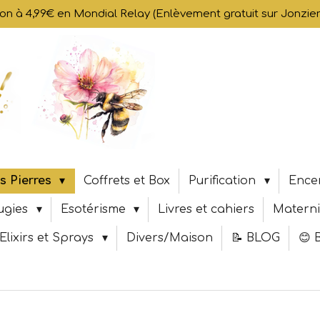
son à 4,99€ en Mondial Relay (Enlèvement gratuit sur Jonzi
s Pierres
Coffrets et Box
Purification
Ence
ugies
Esotérisme
Livres et cahiers
Materni
Elixirs et Sprays
Divers/Maison
📝 BLOG
😊 