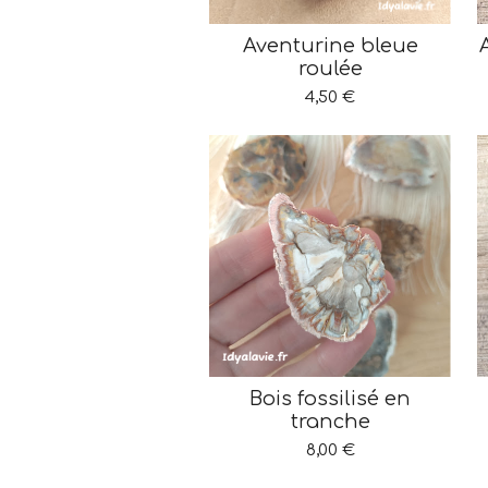
Aventurine bleue
roulée
4,50 €
Bois fossilisé en
tranche
8,00 €