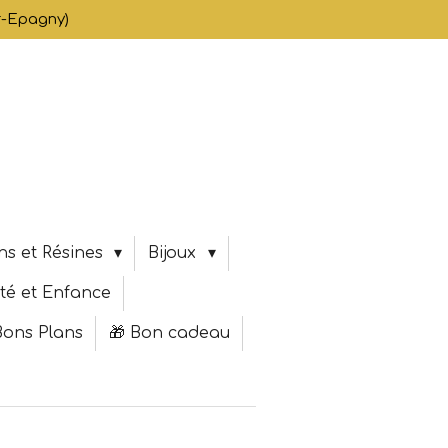
er-Epagny)
ns et Résines
Bijoux
té et Enfance
Bons Plans
🎁 Bon cadeau