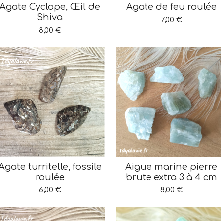
Agate Cyclope, Œil de
Agate de feu roulée
Shiva
7,00 €
8,00 €
Agate turritelle, fossile
Aigue marine pierre
roulée
brute extra 3 à 4 cm
6,00 €
8,00 €