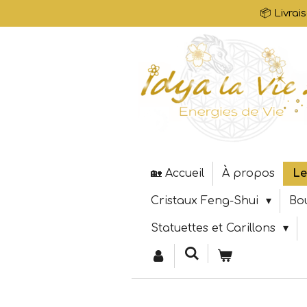
📦 Livrai
Passer
au
contenu
principal
🏡 Accueil
À propos
Le
Cristaux Feng-Shui
Bo
Statuettes et Carillons