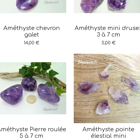
Améthyste chevron
Améthyste mini druse
galet
3 à 7 cm
14,00 €
5,00 €
méthyste Pierre roulée
Améthyste pointe
5 à 7 cm
élestial mini