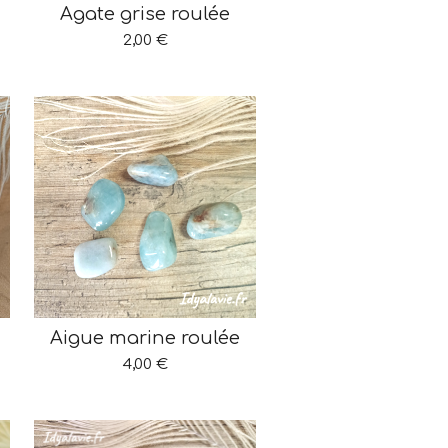
Agate grise roulée
2,00 €
Aigue marine roulée
4,00 €