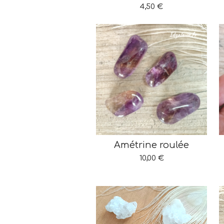
4,50 €
Amétrine roulée
10,00 €