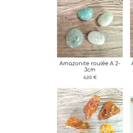
Amazonite roulée A 2-
3cm
6,00 €