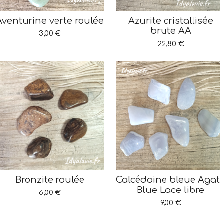
Aventurine verte roulée
Azurite cristallisée
brute AA
3,00 €
22,80 €
Bronzite roulée
Calcédoine bleue Agat
Blue Lace libre
6,00 €
9,00 €