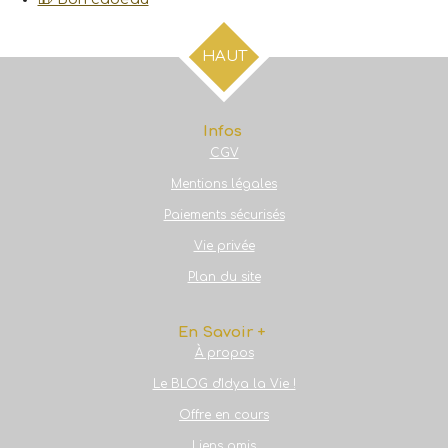
HAUT
Infos
CGV
Mentions légales
Paiements sécurisés
Vie privée
Plan du site
En Savoir +
À propos
Le BLOG d'Idya la Vie !
Offre en cours
Liens amis