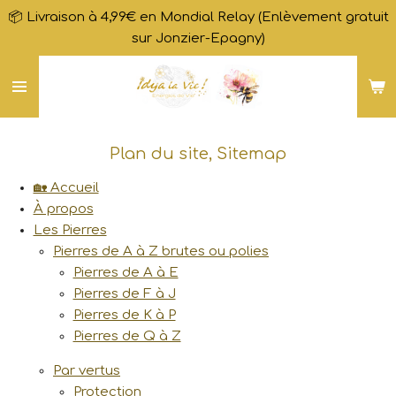
📦 Livraison à 4,99€ en Mondial Relay (Enlèvement gratuit
Passer
sur Jonzier-Epagny)
au
contenu
principal
Plan du site, Sitemap
🏡 Accueil
À propos
Les Pierres
Pierres de A à Z brutes ou polies
Pierres de A à E
Pierres de F à J
Pierres de K à P
Pierres de Q à Z
Par vertus
Protection