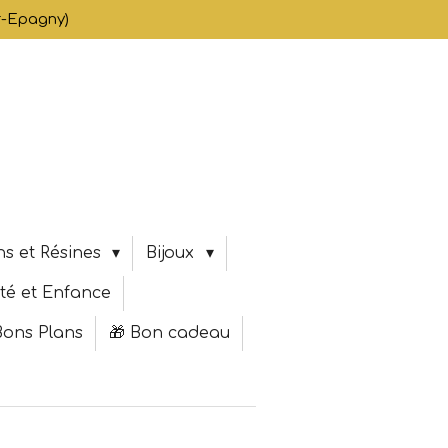
er-Epagny)
s et Résines
Bijoux
té et Enfance
Bons Plans
🎁 Bon cadeau