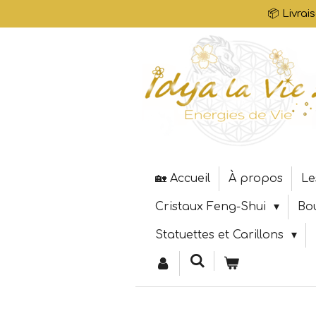
📦 Livrai
Passer
au
contenu
principal
🏡 Accueil
À propos
Le
Cristaux Feng-Shui
Bo
Statuettes et Carillons