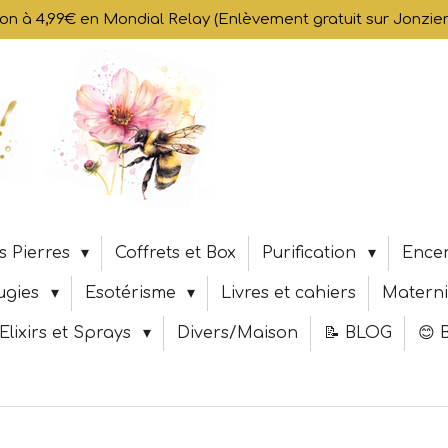
son à 4,99€ en Mondial Relay (Enlèvement gratuit sur Jonzi
s Pierres
Coffrets et Box
Purification
Encen
ugies
Esotérisme
Livres et cahiers
Materni
Elixirs et Sprays
Divers/Maison
📝 BLOG
😊 