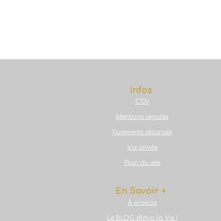
Infos
CGV
Mentions légales
Paiements sécurisés
Vie privée
Plan du site
En Savoir +
À propos
Le BLOG d'Idya la Vie !