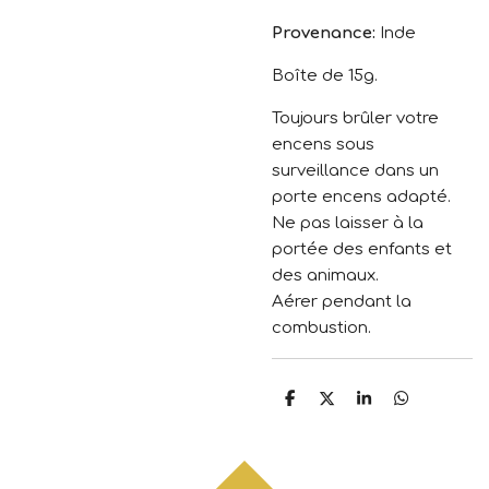
Provenance:
Inde
Boîte de 15g.
Toujours brûler votre
encens sous
surveillance dans un
porte encens adapté.
Ne pas laisser à la
portée des enfants et
des animaux.
Aérer pendant la
combustion.
P
P
P
P
a
a
a
a
r
r
r
r
t
t
t
t
a
a
a
a
g
g
g
g