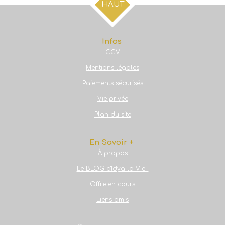
HAUT
e
e
e
e
r
r
r
r
Infos
CGV
Mentions légales
Paiements sécurisés
Vie privée
Plan du site
En Savoir +
À propos
Le BLOG d'Idya la Vie !
Offre en cours
Liens amis