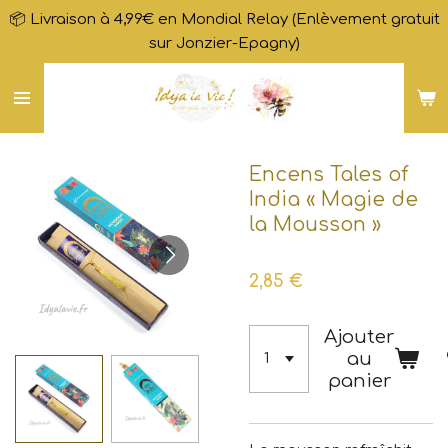
📦 Livraison à 4,99€ en Mondial Relay (Enlèvement gratuit
Passer
sur Jonzier-Epagny)
au
contenu
principal
Encens Tales of
India « Magie de
la Mousson »
2,85 €
Ajouter
au
panier