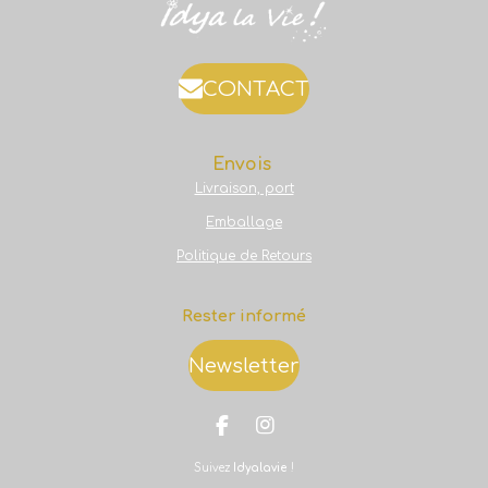
CONTACT
Envois
Livraison, port
Emballage
Politique de Retours
Rester informé
Newsletter
F
I
a
n
Suivez
Idyalavie
!
c
s