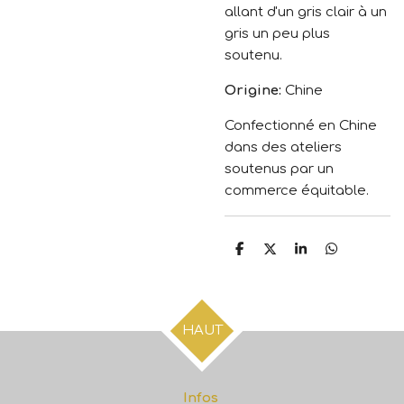
allant d'un gris clair à un
gris un peu plus
soutenu.
Origine:
Chine
Confectionné en Chine
dans des ateliers
soutenus par un
commerce équitable.
P
P
P
P
a
a
a
a
r
r
r
r
t
t
t
t
a
a
a
a
g
g
g
g
HAUT
e
e
e
e
r
r
r
r
Infos