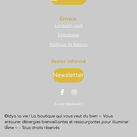
Envois
Livraison, port
Emballage
Politique de Retours
Rester informé
Newsletter
F
I
a
n
Suivez
Idyalavie
!
c
s
e
t
b
a
©Idya la vie ! La boutique qui vous veut du bien ✨
Vous
o
g
entourer d'énergies bienveillantes et ressourçantes pour illuminer
o
r
l'Âme ✨ -
Tous droits réservés
k
a