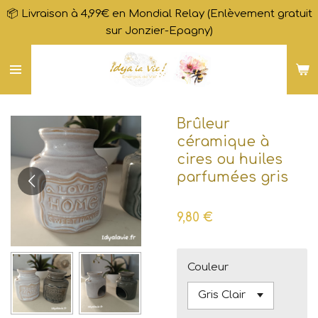
📦 Livraison à 4,99€ en Mondial Relay (Enlèvement gratuit
Passer
sur Jonzier-Epagny)
au
contenu
principal
Brûleur
céramique à
cires ou huiles
parfumées gris
9,80 €
Couleur