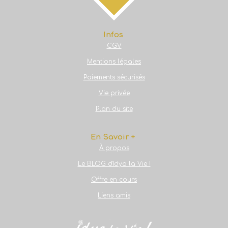
r
r
r
r
Infos
CGV
Mentions légales
Paiements sécurisés
Vie privée
Plan du site
En Savoir +
À propos
Le BLOG d'Idya la Vie !
Offre en cours
Liens amis