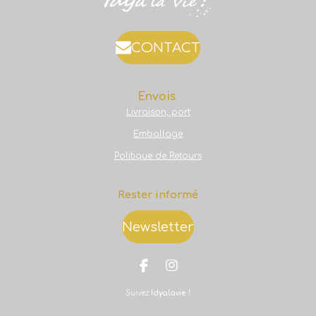
CONTACT
Envois
Livraison, port
Emballage
Politique de Retours
Rester informé
Newsletter
F
I
a
n
Suivez
Idyalavie
!
c
s
e
t