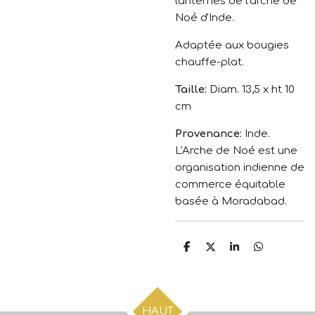
lanternes de l'arche de
Noé d'Inde.
Adaptée aux bougies
chauffe-plat.
Taille:
Diam. 13,5 x ht 10
cm
Provenance:
Inde.
L'Arche de Noé est une
organisation indienne de
commerce équitable
basée à Moradabad.
P
P
P
P
a
a
a
a
r
r
r
r
t
t
t
t
a
a
a
a
g
g
g
g
HAUT
e
e
e
e