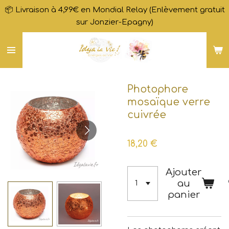
📦 Livraison à 4,99€ en Mondial Relay (Enlèvement gratuit
Passer
sur Jonzier-Epagny)
au
contenu
principal
Photophore
mosaïque verre
cuivrée
18,20 €
Ajouter
au
panier