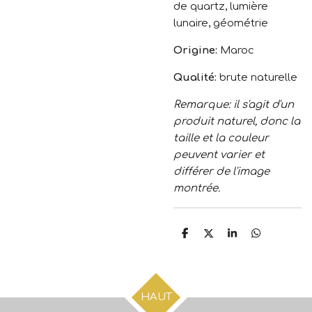
de quartz, lumière
lunaire, géométrie
Origine:
Maroc
Qualité:
brute naturelle
Remarque: il s'agit d'un
produit naturel, donc la
taille et la couleur
peuvent varier et
différer de l'image
montrée.
P
P
P
P
a
a
a
a
r
r
r
r
t
t
t
t
a
a
a
a
g
g
g
g
HAUT
e
e
e
e
r
r
r
r