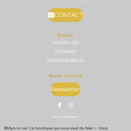
CONTACT
Envois
Livraison, port
Emballage
Politique de Retours
Rester informé
Newsletter
F
I
a
n
Suivez
Idyalavie
!
c
s
e
t
b
a
©Idya la vie ! La boutique qui vous veut du bien ✨
Vous