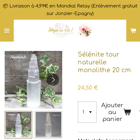
📦 Livraison à 4,99€ en Mondial Relay (Enlèvement gratuit
Passer
sur Jonzier-Epagny)
au
contenu
principal
Sélénite tour
naturelle
monolithe 20 cm
24,50 €
Ajouter
au
panier