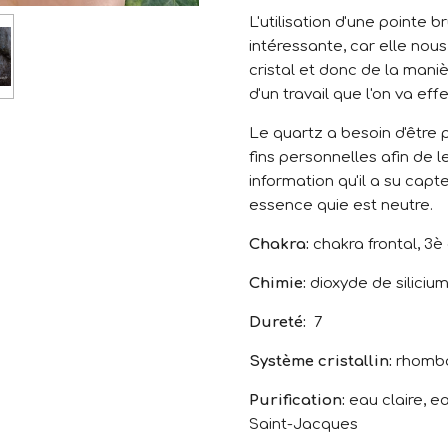
L'utilisation d'une pointe b
intéressante, car elle nou
cristal et donc de la maniè
d'un travail que l'on va eff
Le quartz a besoin d'être p
fins personnelles afin de 
information qu'il a su capt
essence quie est neutre.
Chakra:
chakra frontal, 3è
Chimie:
dioxyde de siliciu
Dureté:
7
Système cristallin:
rhombo
Purification:
eau claire, ea
Saint-Jacques