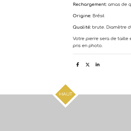
Rechargement:
amas de qu
Origine:
Brésil
Qualité:
brute. Diamètre d
Votre pierre sera de taille
pris en photo.
P
P
P
a
a
a
r
r
r
t
t
t
a
a
a
g
g
g
e
e
e
HAUT
r
r
r