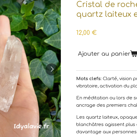
Cristal de roch
quartz laiteux 
12,00 €
Ajouter au panier
Mots clefs:
Clarté, vision 
vibratoire, activation du p
En méditation ou lors de so
ancrage des premiers cha
Les quartz laiteux, opaqu
blanchâtres agissent plus
davantage aux personnes 