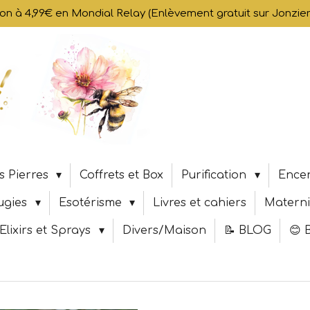
son à 4,99€ en Mondial Relay (Enlèvement gratuit sur Jonzi
s Pierres
Coffrets et Box
Purification
Encen
ugies
Esotérisme
Livres et cahiers
Materni
Elixirs et Sprays
Divers/Maison
📝 BLOG
😊 