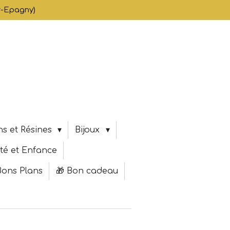
er-Epagny)
s et Résines
Bijoux
té et Enfance
Bons Plans
🎁 Bon cadeau