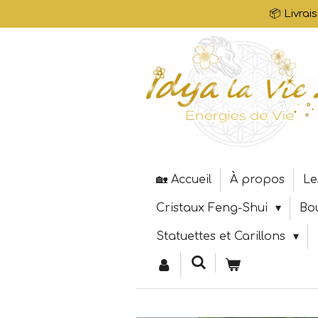
📦 Livrai
Passer
au
contenu
principal
🏡 Accueil
À propos
Le
Cristaux Feng-Shui
Bo
Statuettes et Carillons