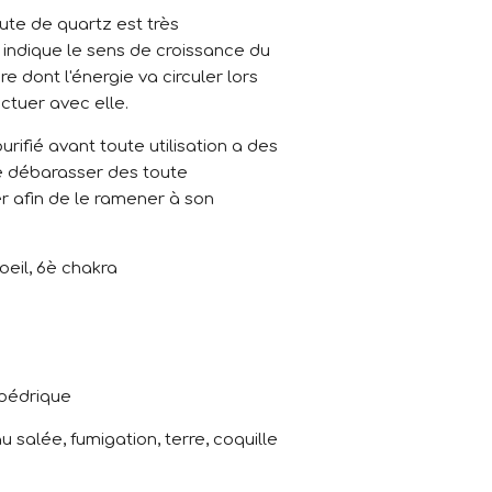
rute de quartz est très
s indique le sens de croissance du
re dont l'énergie va circuler lors
ectuer avec elle.
urifié avant toute utilisation a des
le débarasser des toute
er afin de le ramener à son
 oeil, 6è chakra
m
édrique
u salée, fumigation, terre, coquille