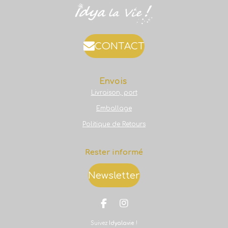
CONTACT
Envois
Livraison, port
Emballage
Politique de Retours
Rester informé
Newsletter
F
I
a
n
Suivez
Idyalavie
!
c
s