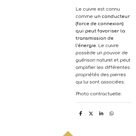
Le cuivre est connu
comme
un conducteur
(force de connexion)
qui peut favoriser la
transmission de
l’énergie
. Le cuivre
possède un pouvoir de
guérison naturel et peut
amplifier les différentes
propriétés des pierres
qui lui sont associées.
Photo contractuelle.
P
P
P
P
a
a
a
a
r
r
r
r
t
t
t
t
a
a
a
a