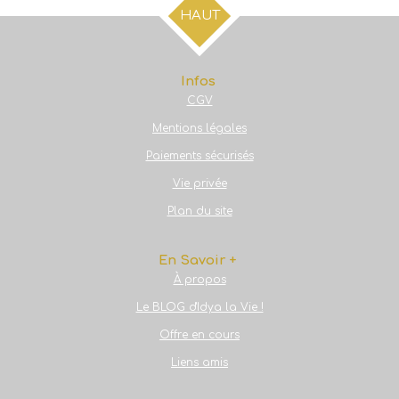
g
g
g
g
HAUT
e
e
e
e
r
r
r
r
Infos
CGV
Mentions légales
Paiements sécurisés
Vie privée
Plan du site
En Savoir +
À propos
Le BLOG d'Idya la Vie !
Offre en cours
Liens amis