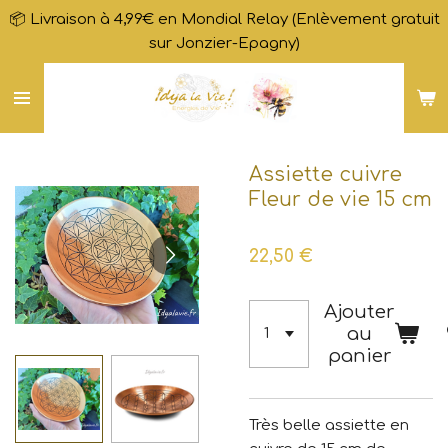
📦 Livraison à 4,99€ en Mondial Relay (Enlèvement gratuit
Passer
sur Jonzier-Epagny)
au
contenu
principal
Assiette cuivre
Fleur de vie 15 cm
22,50 €
Ajouter
au
panier
Très belle assiette en