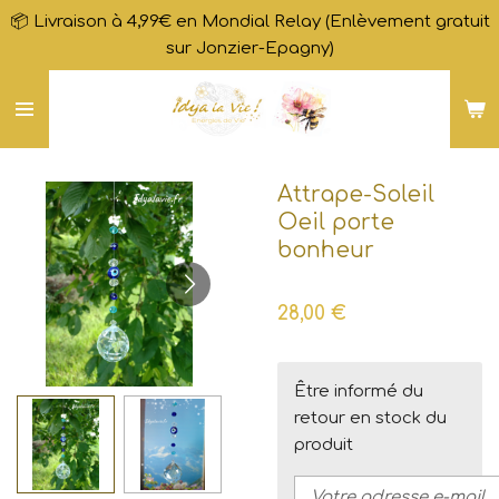
📦 Livraison à 4,99€ en Mondial Relay (Enlèvement gratuit
Passer
sur Jonzier-Epagny)
au
contenu
principal
Attrape-Soleil
Oeil porte
bonheur
28,00 €
Être informé du
retour en stock du
produit