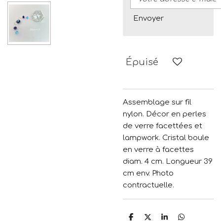
Envoyer
Épuisé
Assemblage sur fil
nylon. Décor en perles
de verre facettées et
lampwork. Cristal boule
en verre à facettes
diam. 4 cm. Longueur 39
cm env. Photo
contractuelle.
P
P
P
P