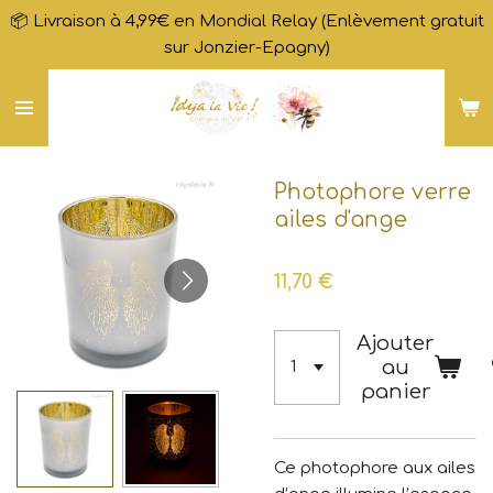
📦 Livraison à 4,99€ en Mondial Relay (Enlèvement gratuit
Passer
sur Jonzier-Epagny)
au
contenu
principal
Photophore verre
ailes d'ange
11,70 €
Ajouter
au
panier
Ce photophore aux ailes