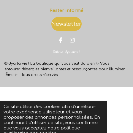
Rester informé
Newsletter
F
I
a
n
Suivez
Idyalavie
!
c
s
e
t
b
a
©Idya la vie ! La boutique qui vous veut du bien ✨
Vous
o
g
entourer d'énergies bienveillantes et ressourçantes pour illuminer
o
r
l'Âme ✨ -
Tous droits réservés
k
a
m
Ce site utilise des cookies afin d’améliorer
votre expérience utilisateur et vous
proposer des annonces personnalisées. En
continuant d'utiliser ce site, vous confirmez
que vous acceptez notre politique