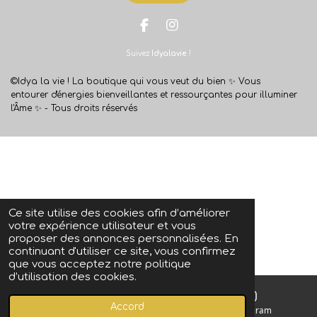
F
I
a
n
Suivez
Idyalavie
!
c
s
e
t
b
a
©Idya la vie ! La boutique qui vous veut du bien ✨
Vous
o
g
entourer d'énergies bienveillantes et ressourçantes pour illuminer
o
r
l'Âme ✨ -
Tous droits réservés
k
a
m
Ce site utilise des cookies afin d’améliorer
votre expérience utilisateur et vous
proposer des annonces personnalisées. En
continuant d'utiliser ce site, vous confirmez
que vous acceptez notre politique
d’utilisation des cookies.
Accord
E-mail
Instagram