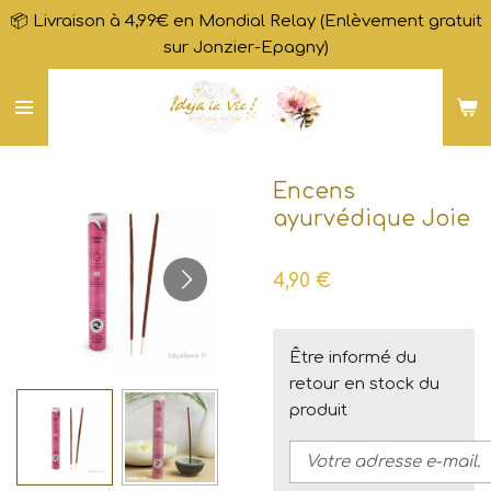
📦 Livraison à 4,99€ en Mondial Relay (Enlèvement gratuit
Passer
sur Jonzier-Epagny)
au
contenu
principal
Encens
ayurvédique Joie
4,90 €
Être informé du
retour en stock du
produit