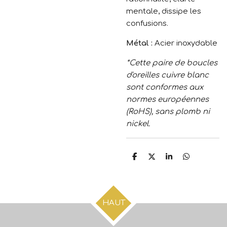
mentale, dissipe les
confusions.
Métal :
Acier inoxydable
*Cette paire de boucles
d'oreilles cuivre blanc
sont conformes aux
normes européennes
(RoHS), sans plomb ni
nickel.
P
P
P
P
a
a
a
a
r
r
r
r
t
t
t
t
a
a
a
a
g
g
g
g
HAUT
e
e
e
e
r
r
r
r