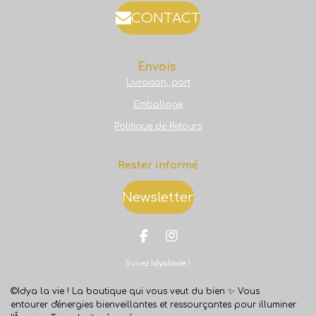
CONTACT
Envois
Livraison, port
Emballage
Politique de Retours
Rester informé
Newsletter
F
I
a
n
Suivez
Idyalavie
!
c
s
e
t
b
a
©Idya la vie ! La boutique qui vous veut du bien ✨
Vous
o
g
entourer d'énergies bienveillantes et ressourçantes pour illuminer