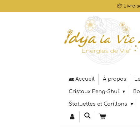
📦 Livrai
Passer
au
contenu
principal
🏡 Accueil
À propos
Le
Cristaux Feng-Shui
Bo
Statuettes et Carillons