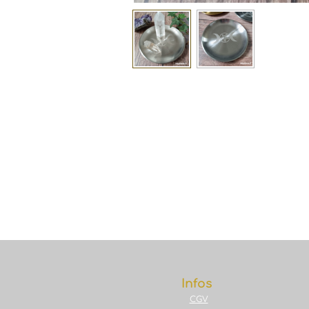
Infos
CGV