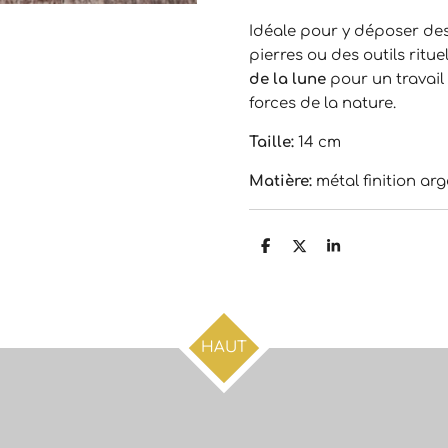
Idéale pour y déposer des
pierres ou des outils rituel
de la lune
pour un travail
forces de la nature.
Taille:
14 cm
Matière:
métal finition ar
P
P
P
a
a
a
r
r
r
t
t
t
a
a
a
g
g
g
e
e
e
HAUT
r
r
r