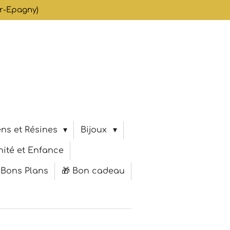
er-Epagny)
ns et Résines
Bijoux
ité et Enfance
 Bons Plans
🎁 Bon cadeau