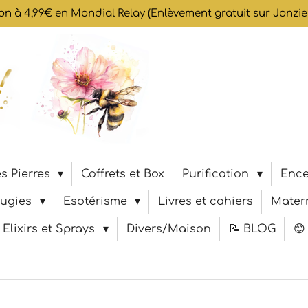
son à 4,99€ en Mondial Relay (Enlèvement gratuit sur Jonzi
s Pierres
Coffrets et Box
Purification
Ence
ugies
Esotérisme
Livres et cahiers
Matern
Elixirs et Sprays
Divers/Maison
📝 BLOG
😊