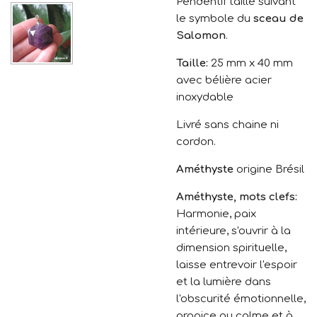
Pendentif taillé suivant
le symbole du
sceau de
Salomon
.
Taille:
25 mm x 40 mm
avec bélière acier
inoxydable
Livré sans chaine ni
cordon.
Améthyste
origine Brésil
Améthyste, mots clefs:
Harmonie, paix
intérieure, s'ouvrir à la
dimension spirituelle,
laisse entrevoir l'espoir
et la lumière dans
l'obscurité émotionnelle,
propice au calme et à