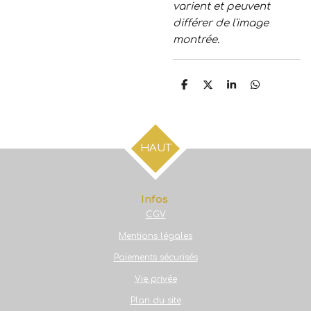
varient et peuvent
différer de l'image
montrée.
P
P
P
P
a
a
a
a
r
r
r
r
t
t
t
t
a
a
a
a
g
g
g
g
HAUT
e
e
e
e
r
r
r
r
Infos
CGV
Mentions légales
Paiements sécurisés
Vie privée
Plan du site