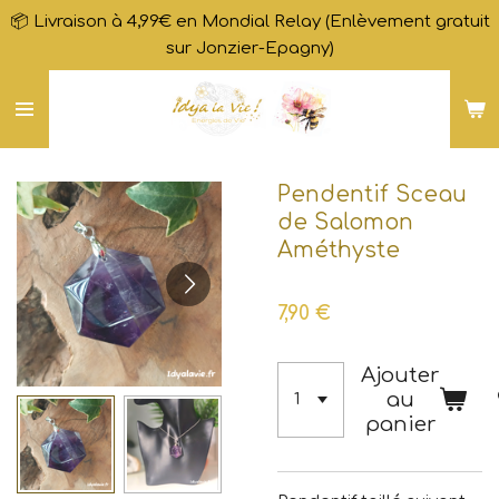
📦 Livraison à 4,99€ en Mondial Relay (Enlèvement gratuit
Passer
sur Jonzier-Epagny)
au
contenu
principal
Pendentif Sceau
de Salomon
Améthyste
7,90 €
Ajouter
au
panier