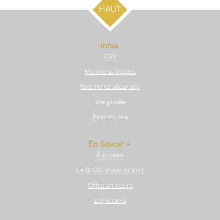
g
g
g
g
HAUT
e
e
e
e
r
r
r
r
Infos
CGV
Mentions légales
Paiements sécurisés
Vie privée
Plan du site
En Savoir +
À propos
Le BLOG d'Idya la Vie !
Offre en cours
Liens amis