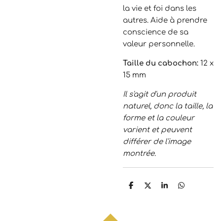
la vie et foi dans les
autres. Aide à prendre
conscience de sa
valeur personnelle.
Taille du cabochon:
12 x
15 mm
Il s'agit d'un produit
naturel, donc la taille, la
forme et la couleur
varient et peuvent
différer de l'image
montrée.
P
P
P
P
a
a
a
a
r
r
r
r
t
t
t
t
a
a
a
a