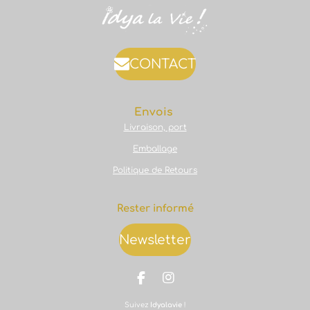
CONTACT
Envois
Livraison, port
Emballage
Politique de Retours
Rester informé
Newsletter
F
I
a
n
Suivez
Idyalavie
!
c
s