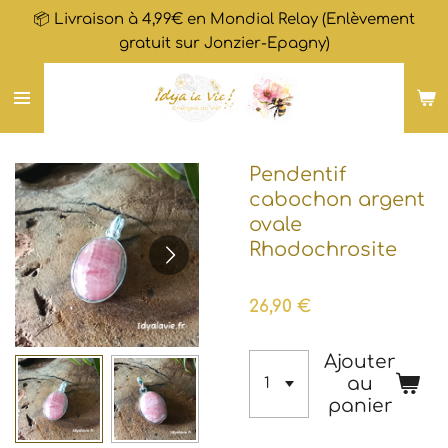
📦 Livraison à 4,99€ en Mondial Relay (Enlèvement
Passer
gratuit sur Jonzier-Epagny)
au
contenu
principal
Pendentif
cabochon argent
ovale
Rhodochrosite
26,90 €
Ajouter
au
panier