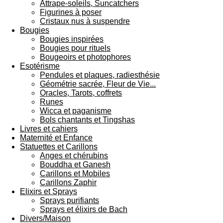
Attrape-soleils, Suncatchers
Figurines à poser
Cristaux nus à suspendre
Bougies
Bougies inspirées
Bougies pour rituels
Bougeoirs et photophores
Esotérisme
Pendules et plaques, radiesthésie
Géométrie sacrée, Fleur de Vie...
Oracles, Tarots, coffrets
Runes
Wicca et paganisme
Bols chantants et Tingshas
Livres et cahiers
Maternité et Enfance
Statuettes et Carillons
Anges et chérubins
Bouddha et Ganesh
Carillons et Mobiles
Carillons Zaphir
Elixirs et Sprays
Sprays purifiants
Sprays et élixirs de Bach
Divers/Maison