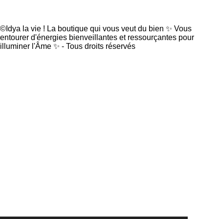
Suivez
Idyalavie
!
c
s
e
t
b
a
©Idya la vie ! La boutique qui vous veut du bien ✨
Vous
o
g
entourer d'énergies bienveillantes et ressourçantes pour
o
r
illuminer l'Âme ✨ -
Tous droits réservés
k
a
m