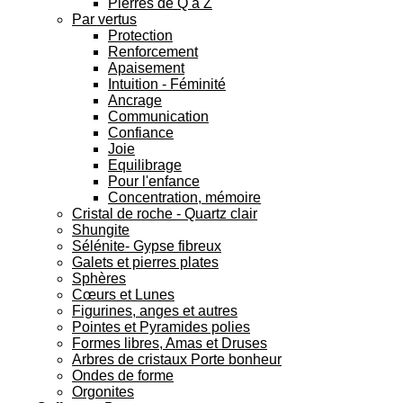
Pierres de Q à Z
Par vertus
Protection
Renforcement
Apaisement
Intuition - Féminité
Ancrage
Communication
Confiance
Joie
Equilibrage
Pour l'enfance
Concentration, mémoire
Cristal de roche - Quartz clair
Shungite
Sélénite- Gypse fibreux
Galets et pierres plates
Sphères
Cœurs et Lunes
Figurines, anges et autres
Pointes et Pyramides polies
Formes libres, Amas et Druses
Arbres de cristaux Porte bonheur
Ondes de forme
Orgonites