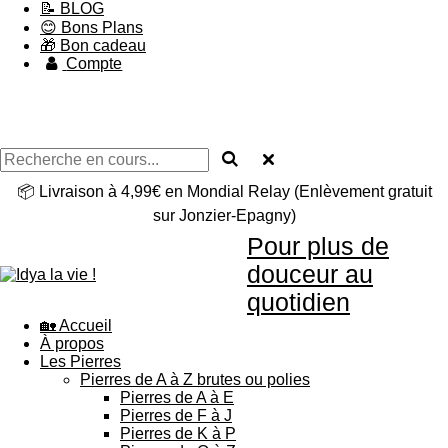
📝 BLOG
😊 Bons Plans
🎁 Bon cadeau
Compte
📦 Livraison à 4,99€ en Mondial Relay (Enlèvement gratuit
sur Jonzier-Epagny)
Pour plus de
douceur au
quotidien
🏡 Accueil
À propos
Les Pierres
Pierres de A à Z brutes ou polies
Pierres de A à E
Pierres de F à J
Pierres de K à P