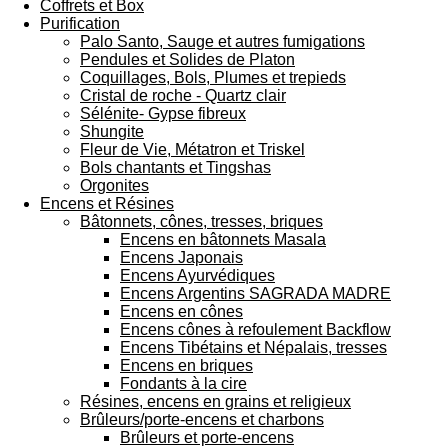
Coffrets et Box
Purification
Palo Santo, Sauge et autres fumigations
Pendules et Solides de Platon
Coquillages, Bols, Plumes et trepieds
Cristal de roche - Quartz clair
Sélénite- Gypse fibreux
Shungite
Fleur de Vie, Métatron et Triskel
Bols chantants et Tingshas
Orgonites
Encens et Résines
Bâtonnets, cônes, tresses, briques
Encens en bâtonnets Masala
Encens Japonais
Encens Ayurvédiques
Encens Argentins SAGRADA MADRE
Encens en cônes
Encens cônes à refoulement Backflow
Encens Tibétains et Népalais, tresses
Encens en briques
Fondants à la cire
Résines, encens en grains et religieux
Brûleurs/porte-encens et charbons
Brûleurs et porte-encens