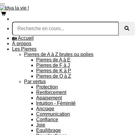
Passer
au
contenu
principal
🏡 Accueil
À propos
Les Pierres
Pierres de A à Z brutes ou polies
Pierres de A à E
Pierres de F à J
Pierres de K à P
Pierres de Q à Z
Par vertus
Protection
Renforcement
Apaisement
Intuition - Féminité
Ancrage
Communication
Confiance
Joie
Equilibrage