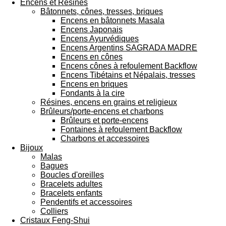
Encens et Résines
Bâtonnets, cônes, tresses, briques
Encens en bâtonnets Masala
Encens Japonais
Encens Ayurvédiques
Encens Argentins SAGRADA MADRE
Encens en cônes
Encens cônes à refoulement Backflow
Encens Tibétains et Népalais, tresses
Encens en briques
Fondants à la cire
Résines, encens en grains et religieux
Brûleurs/porte-encens et charbons
Brûleurs et porte-encens
Fontaines à refoulement Backflow
Charbons et accessoires
Bijoux
Malas
Bagues
Boucles d'oreilles
Bracelets adultes
Bracelets enfants
Pendentifs et accessoires
Colliers
Cristaux Feng-Shui