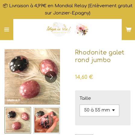
📦 Livraison à 4,99€ en Mondial Relay (Enlèvement gratuit
Passer
sur Jonzier-Epagny)
au
contenu
principal
Rhodonite galet
rond jumbo
14,60 €
Taille