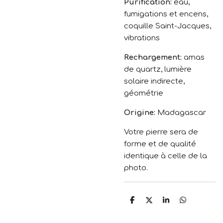
Purification:
eau,
fumigations et encens,
coquille Saint-Jacques,
vibrations
Rechargement:
amas
de quartz, lumière
solaire indirecte,
géométrie
Origine:
Madagascar
Votre pierre sera de
forme et de qualité
identique à celle de la
photo.
P
P
P
P
a
a
a
a
r
r
r
r