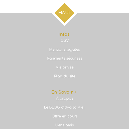
t
t
t
t
a
a
a
a
g
g
g
g
HAUT
e
e
e
e
r
r
r
r
Infos
CGV
Mentions légales
Paiements sécurisés
Vie privée
Plan du site
En Savoir +
À propos
Le BLOG d'Idya la Vie !
Offre en cours
Liens amis