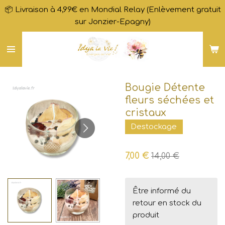
📦 Livraison à 4,99€ en Mondial Relay (Enlèvement gratuit
Passer
sur Jonzier-Epagny)
au
contenu
principal
Bougie Détente
fleurs séchées et
cristaux
Destockage
7,00 €
14,00 €
Être informé du
retour en stock du
produit