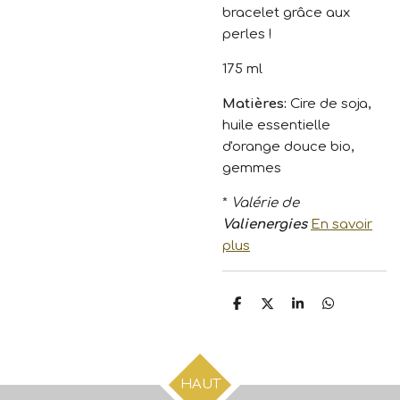
bracelet grâce aux
perles !
175 ml
Matières:
Cire de soja,
huile essentielle
d'orange douce bio,
gemmes
*
Valérie de
Valienergies
En savoir
plus
P
P
P
P
a
a
a
a
r
r
r
r
t
t
t
t
a
a
a
a
g
g
g
g
HAUT
e
e
e
e