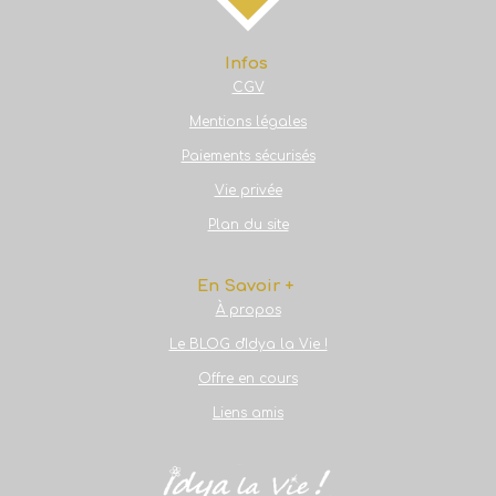
r
r
r
r
Infos
CGV
Mentions légales
Paiements sécurisés
Vie privée
Plan du site
En Savoir +
À propos
Le BLOG d'Idya la Vie !
Offre en cours
Liens amis