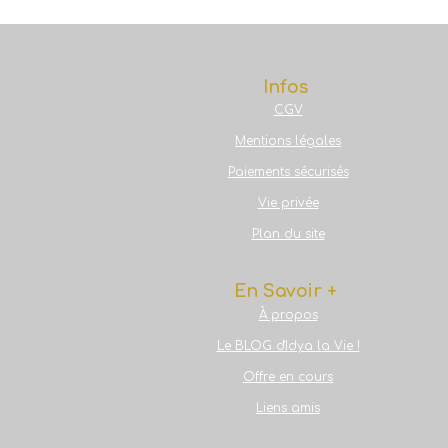
Infos
CGV
Mentions légales
Paiements sécurisés
Vie privée
Plan du site
En Savoir +
À propos
Le BLOG d'Idya la Vie !
Offre en cours
Liens amis