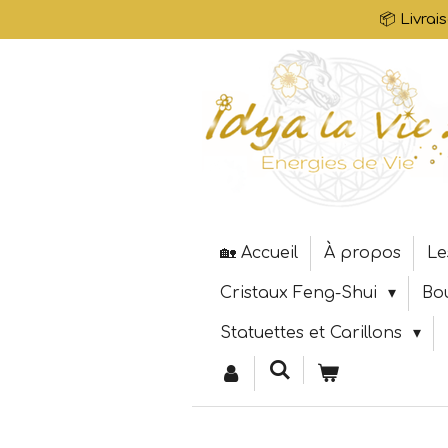
📦 Livrai
Passer
au
contenu
principal
🏡 Accueil
À propos
Le
Cristaux Feng-Shui
Bo
Statuettes et Carillons