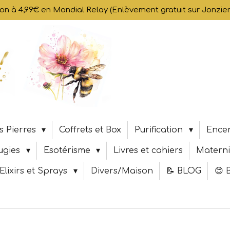
son à 4,99€ en Mondial Relay (Enlèvement gratuit sur Jonzi
s Pierres
Coffrets et Box
Purification
Encen
ugies
Esotérisme
Livres et cahiers
Materni
Elixirs et Sprays
Divers/Maison
📝 BLOG
😊 