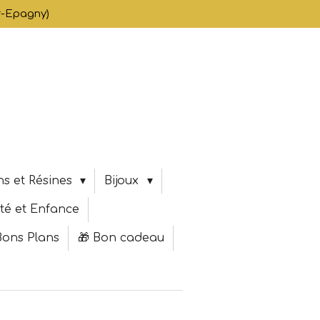
er-Epagny)
s et Résines
Bijoux
té et Enfance
Bons Plans
🎁 Bon cadeau