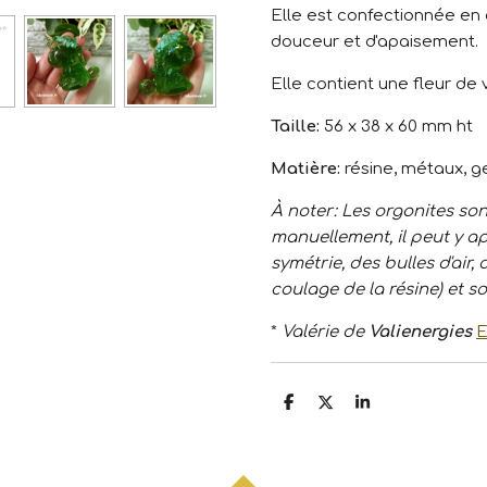
Elle est confectionnée en
douceur et d'apaisement.
Elle contient une fleur de
Taille:
56 x 38 x 60 mm ht
Matière:
résine, métaux,
À noter: Les orgonites so
manuellement, il peut y a
symétrie, des bulles d'ai
coulage de la résine) et
*
Valérie de
Valienergies
E
P
P
P
a
a
a
r
r
r
t
t
t
a
a
a