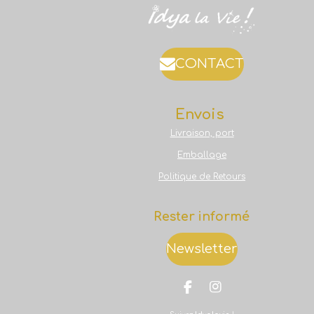
CONTACT
Envois
Livraison, port
Emballage
Politique de Retours
Rester informé
Newsletter
F
I
a
n