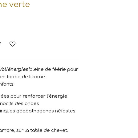
ne verte
Valiénergies*
pleine de féérie pour
en forme de licorne
nfants.
ciées pour
renforcer l'énergie
s nocifs des ondes
luriques géopathogènes néfastes
ambre, sur la table de chevet.