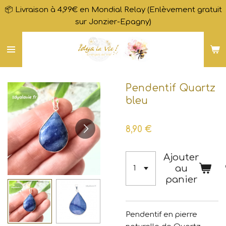
📦 Livraison à 4,99€ en Mondial Relay (Enlèvement gratuit
Passer
sur Jonzier-Epagny)
au
contenu
principal
Pendentif Quartz
bleu
8,90 €
Ajouter
au
panier
Pendentif en pierre