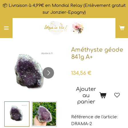
📦 Livraison à 4,99€ en Mondial Relay (Enlèvement gratuit
Passer
sur Jonzier-Epagny)
au
contenu
principal
Améthyste géode
841g A+
134,56 €
Ajouter
au
panier
Référence de l'article:
DRAMA-2