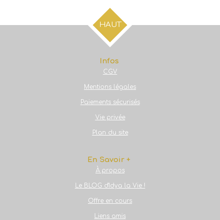
t
t
t
t
a
a
a
a
g
g
g
g
HAUT
e
e
e
e
r
r
r
r
Infos
CGV
Mentions légales
Paiements sécurisés
Vie privée
Plan du site
En Savoir +
À propos
Le BLOG d'Idya la Vie !
Offre en cours
Liens amis