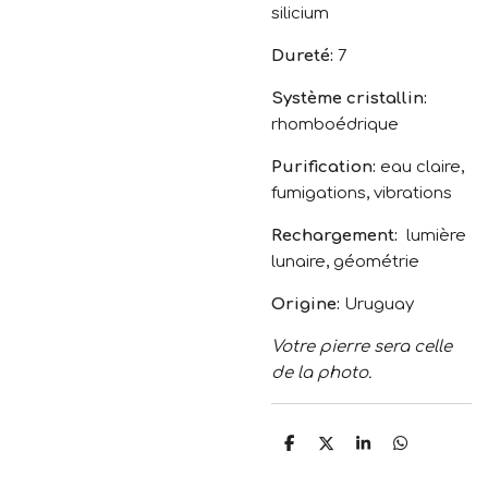
silicium
Dureté:
7
Système cristallin:
rhomboédrique
Purification:
eau claire,
fumigations, vibrations
Rechargement:
lumière
lunaire, géométrie
Origine:
Uruguay
Votre pierre sera celle
de la photo.
P
P
P
P
a
a
a
a
r
r
r
r