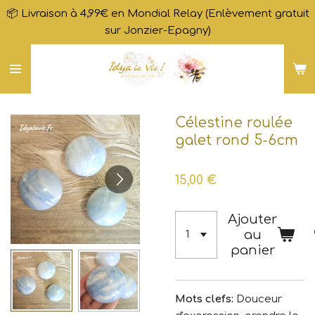
📦 Livraison à 4,99€ en Mondial Relay (Enlèvement gratuit
Passer
sur Jonzier-Epagny)
au
contenu
principal
Célestine roulée
galet rond 5-6cm
15,00 €
Ajouter
au
panier
Mots clefs:
Douceur