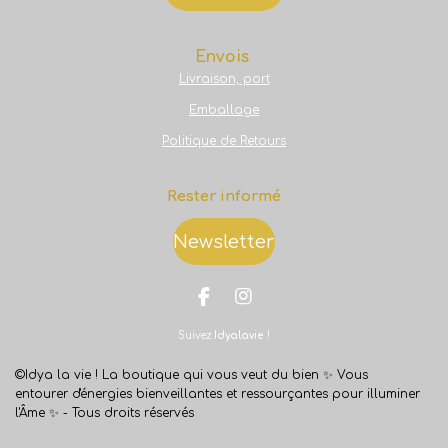
Envois
Livraison, port
Emballage
Politique de Retours
Rester informé
Newsletter
F
I
a
n
Suivez
Idyalavie
!
c
s
e
t
b
a
©Idya la vie ! La boutique qui vous veut du bien ✨
Vous
o
g
entourer d'énergies bienveillantes et ressourçantes pour illuminer
o
r
l'Âme ✨ -
Tous droits réservés
k
a
m