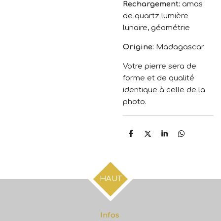
Rechargement:
amas
de quartz lumière
lunaire, géométrie
Origine:
Madagascar
Votre pierre sera de
forme et de qualité
identique à celle de la
photo.
P
P
P
P
a
a
a
a
r
r
r
r
t
t
t
t
a
a
a
a
g
g
g
g
HAUT
e
e
e
e
r
r
r
r
Infos