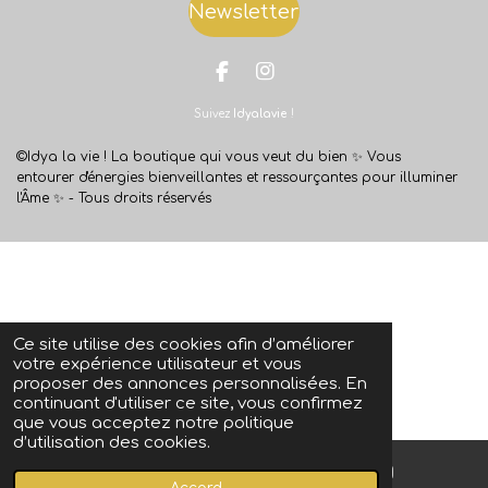
Newsletter
F
I
a
n
Suivez
Idyalavie
!
c
s
e
t
b
a
©Idya la vie ! La boutique qui vous veut du bien ✨
Vous
o
g
entourer d'énergies bienveillantes et ressourçantes pour illuminer
o
r
l'Âme ✨ -
Tous droits réservés
k
a
m
Ce site utilise des cookies afin d’améliorer
votre expérience utilisateur et vous
proposer des annonces personnalisées. En
continuant d'utiliser ce site, vous confirmez
que vous acceptez notre politique
d’utilisation des cookies.