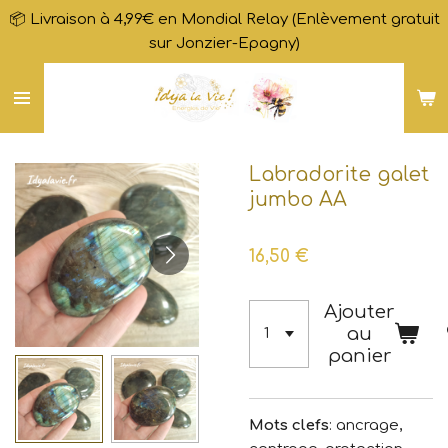
📦 Livraison à 4,99€ en Mondial Relay (Enlèvement gratuit
Passer
sur Jonzier-Epagny)
au
contenu
principal
Labradorite galet
jumbo AA
16,50 €
Ajouter
au
panier
Mots clefs
: ancrage,