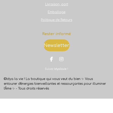
Livraison, port
Emballage
Politique de Retours
Rester informé
Newsletter
F
I
a
n
Suivez
Idyalavie
!
c
s
e
t
b
a
©Idya la vie ! La boutique qui vous veut du bien ✨
Vous
o
g
entourer d'énergies bienveillantes et ressourçantes pour illuminer
o
r
l'Âme ✨ -
Tous droits réservés
k
a
m