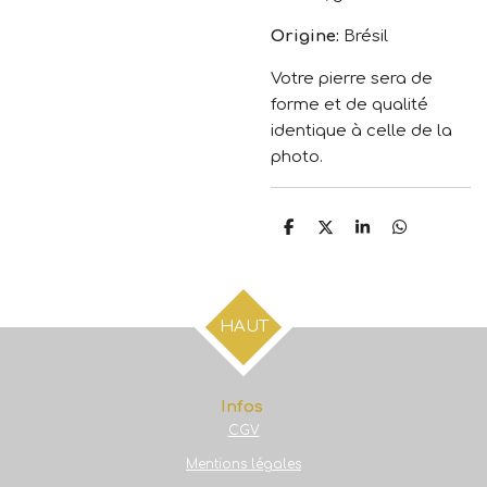
Origine:
Brésil
Votre pierre sera de
forme et de qualité
identique à celle de la
photo.
P
P
P
P
a
a
a
a
r
r
r
r
t
t
t
t
a
a
a
a
g
g
g
g
HAUT
e
e
e
e
r
r
r
r
Infos
CGV
Mentions légales