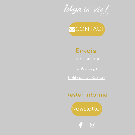
CONTACT
Envois
Livraison, port
Emballage
Politique de Retours
Rester informé
Newsletter
F
I
a
n