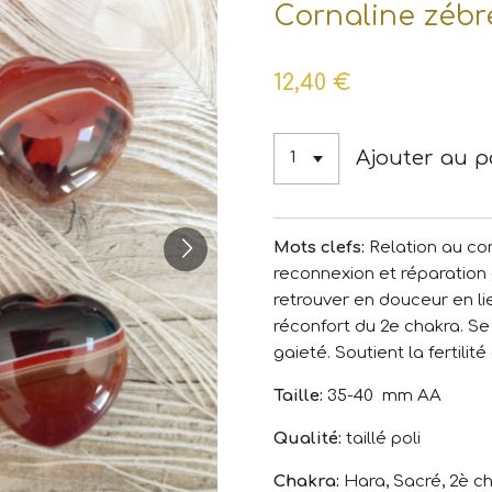
Cornaline zéb
12,40 €
Ajouter au p
Mots clefs:
Relation au co
reconnexion et réparation 
retrouver en douceur en li
réconfort du 2e chakra. Se 
gaieté. Soutient la fertilité
Taille:
35-40 mm AA
Qualité:
taillé poli
Chakra:
Hara, Sacré, 2è c