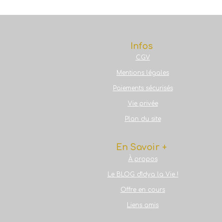
Infos
CGV
Mentions légales
Paiements sécurisés
Vie privée
Plan du site
En Savoir +
À propos
Le BLOG d'Idya la Vie !
Offre en cours
Liens amis