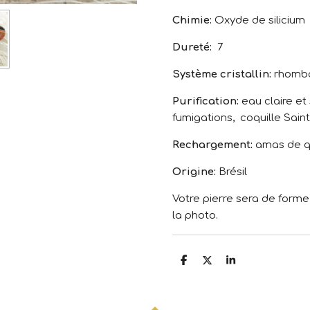
Chimie:
Oxyde de silicium
Dureté:
7
Système cristallin:
rhombo
Purification:
eau claire et
fumigations, coquille Sain
Rechargement:
amas de qu
Origine:
Brésil
Votre pierre sera de forme
la photo.
P
P
P
a
a
a
r
r
r
t
t
t
a
a
a