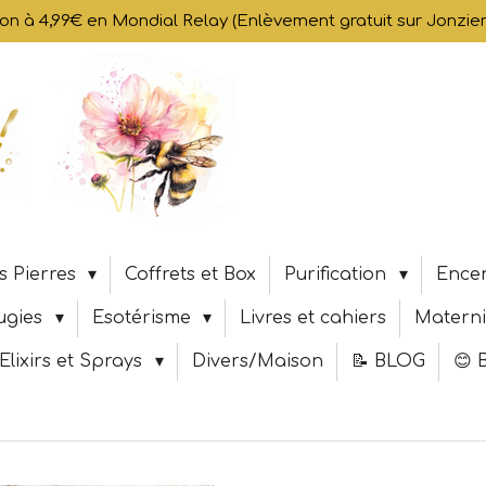
son à 4,99€ en Mondial Relay (Enlèvement gratuit sur Jonzi
s Pierres
Coffrets et Box
Purification
Encen
ugies
Esotérisme
Livres et cahiers
Materni
Elixirs et Sprays
Divers/Maison
📝 BLOG
😊 