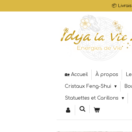
📦 Livrai
Passer
au
contenu
principal
🏡 Accueil
À propos
Le
Cristaux Feng-Shui
Bo
Statuettes et Carillons