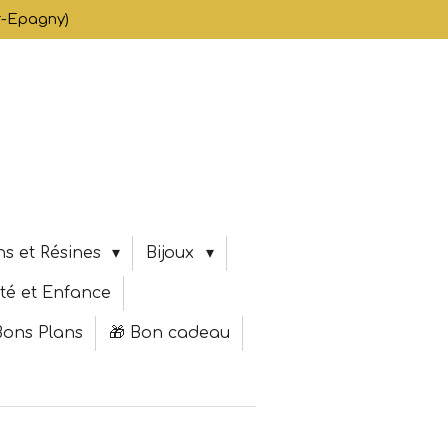
er-Epagny)
s et Résines
Bijoux
té et Enfance
Bons Plans
🎁 Bon cadeau