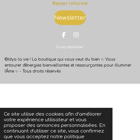
Rester informé
Newsletter
F
I
a
n
Suivez
Idyalavie
!
c
s
e
t
b
a
©Idya la vie ! La boutique qui vous veut du bien ✨
Vous
o
g
entourer d'énergies bienveillantes et ressourçantes pour illuminer
o
r
l'Âme ✨ -
Tous droits réservés
k
a
m
Ce site utilise des cookies afin d’améliorer
votre expérience utilisateur et vous
proposer des annonces personnalisées. En
continuant d'utiliser ce site, vous confirmez
que vous acceptez notre politique