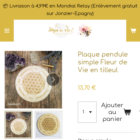
📦 Livraison à 4,99€ en Mondial Relay (Enlèvement gratuit
Passer
sur Jonzier-Epagny)
au
contenu
principal
Plaque pendule
simple Fleur de
Vie en tilleul
13,70 €
Ajouter
au
panier