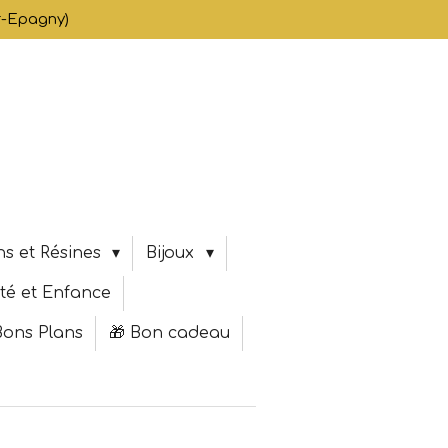
er-Epagny)
s et Résines
Bijoux
té et Enfance
Bons Plans
🎁 Bon cadeau