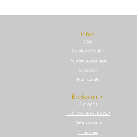
Infos
CGV
Mentions légales
Paiements sécurisés
Vie privée
Plan du site
En Savoir +
À propos
Le BLOG d'Idya la Vie !
Offre en cours
Liens amis