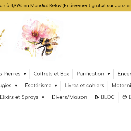
son à 4,99€ en Mondial Relay (Enlèvement gratuit sur Jonzi
s Pierres
Coffrets et Box
Purification
Encen
ugies
Esotérisme
Livres et cahiers
Materni
Elixirs et Sprays
Divers/Maison
📝 BLOG
😊 