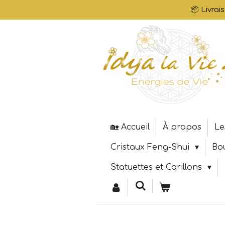
📦 Livrai
Passer
au
contenu
principal
🏡 Accueil
À propos
Le
Cristaux Feng-Shui
Bo
Statuettes et Carillons