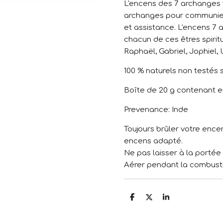
L'encens des 7 archanges 
archanges pour communier
et assistance. L'encens 7 
chacun de ces êtres spiritu
Raphaël, Gabriel, Jophiel, 
100 % naturels non testés 
Boîte de 20 g contenant e
Prevenance: Inde
Toujours brûler votre ence
encens adapté.
Ne pas laisser à la portée
Aérer pendant la combust
P
P
P
a
a
a
r
r
r
t
t
t