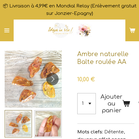
📦 Livraison à 4,99€ en Mondial Relay (Enlèvement gratuit
Passer
sur Jonzier-Epagny)
au
contenu
principal
Ambre naturelle
Balte roulée AA
10,00 €
Ajouter
au
panier
Mots clefs:
Détente,