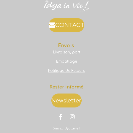
CONTACT
Envois
Livraison, port
Emballage
Politique de Retours
Rester informé
Newsletter
F
I
a
n
Suivez
Idyalavie
!
c
s