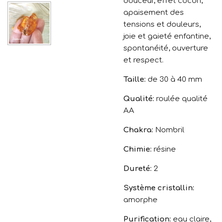
douceur, effet cocon,
apaisement des
tensions et douleurs,
joie et gaieté enfantine,
spontanéité, ouverture
et respect.
Taille:
de 30 à 40 mm
Qualité:
roulée qualité
AA
Chakra:
Nombril
Chimie:
résine
Dureté:
2
Système cristallin:
amorphe
Purification:
eau claire,