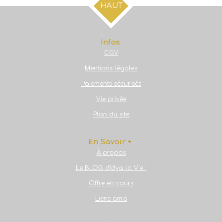
g
g
g
g
HAUT
e
e
e
e
r
r
r
r
Infos
CGV
Mentions légales
Paiements sécurisés
Vie privée
Plan du site
En Savoir +
À propos
Le BLOG d'Idya la Vie !
Offre en cours
Liens amis