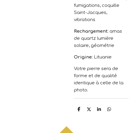
fumigations, coquille
Saint-Jacques,
vibrations
Rechargement:
amas
de quartz lumière
solaire, géométrie
Origine:
Lituanie
Votre pierre sera de
forme et de qualité
identique à celle de la
photo.
P
P
P
P
a
a
a
a
r
r
r
r
t
t
t
t
a
a
a
a