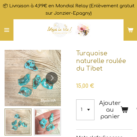
📦 Livraison à 4,99€ en Mondial Relay (Enlèvement gratuit
Passer
sur Jonzier-Epagny)
au
contenu
principal
Turquoise
naturelle roulée
du Tibet
15,00 €
Ajouter
au
panier