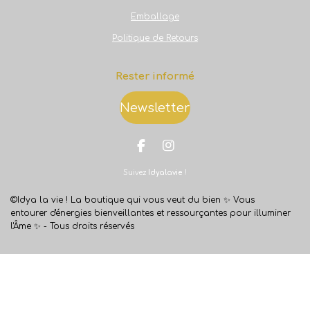
Emballage
Politique de Retours
Rester informé
Newsletter
F
I
a
n
Suivez
Idyalavie
!
c
s
e
t
b
a
©Idya la vie ! La boutique qui vous veut du bien ✨
Vous
o
g
entourer d'énergies bienveillantes et ressourçantes pour illuminer
o
r
l'Âme ✨ -
Tous droits réservés
k
a
m