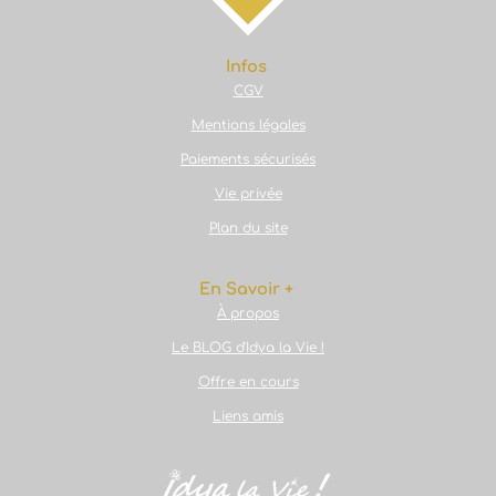
r
r
r
r
Infos
CGV
Mentions légales
Paiements sécurisés
Vie privée
Plan du site
En Savoir +
À propos
Le BLOG d'Idya la Vie !
Offre en cours
Liens amis