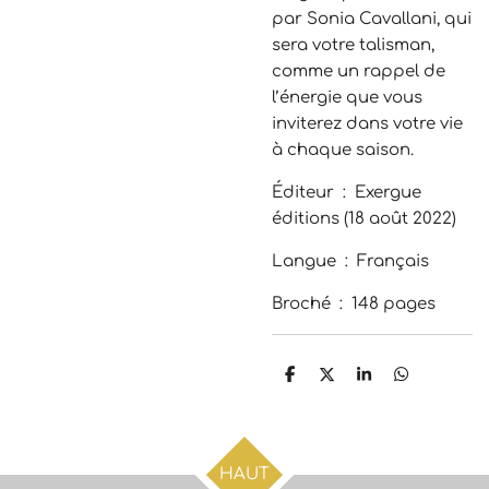
par Sonia Cavallani, qui
sera votre talisman,
comme un rappel de
l’énergie que vous
inviterez dans votre vie
à chaque saison.
Éditeur ‏ : ‎
Exergue
éditions (18 août 2022)
Langue ‏ : ‎
Français
Broché ‏ : ‎
148 pages
P
P
P
P
a
a
a
a
r
r
r
r
t
t
t
t
a
a
a
a
g
g
g
g
HAUT
e
e
e
e