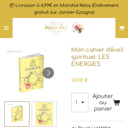
📦 Livraison à 4,99€ en Mondial Relay (Enlèvement
Passer
gratuit sur Jonzier-Epagny)
au
contenu
principal
Mon cahier d'éveil
spirituel: LES
ÉNERGIES
14,90 €
Ajouter
au
panier