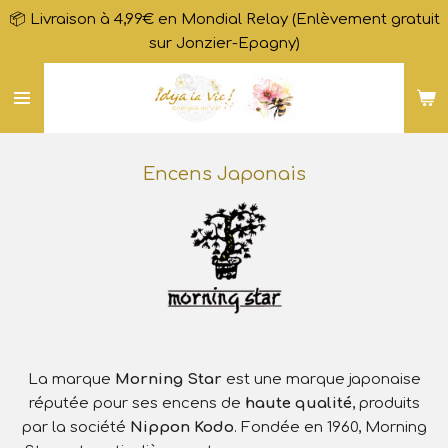
📦 Livraison à 4,99€ en Mondial Relay (Enlèvement gratuit
Passer
sur Jonzier-Epagny)
au
contenu
principal
Encens Japonais
La marque
Morning Star
est une marque japonaise
réputée pour ses encens de
haute qualité
, produits
par la société
Nippon Kodo
. Fondée en 1960, Morning