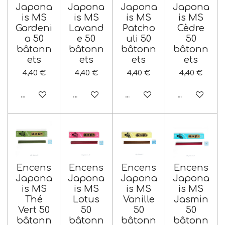
Japona
Japona
Japona
Japona
is MS
is MS
is MS
is MS
Gardeni
Lavand
Patcho
Cèdre
a 50
e 50
uli 50
50
bâtonn
bâtonn
bâtonn
bâtonn
ets
ets
ets
ets
4,40 €
4,40 €
4,40 €
4,40 €
Ajouter au panier
Ajouter au panier
Ajouter au panier
Ajouter au p
Encens
Encens
Encens
Encens
Japona
Japona
Japona
Japona
is MS
is MS
is MS
is MS
Thé
Lotus
Vanille
Jasmin
Vert 50
50
50
50
bâtonn
bâtonn
bâtonn
bâtonn